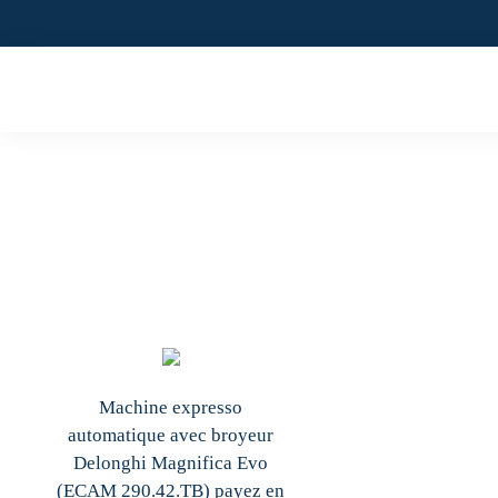
Skip
to
content
Machine expresso
automatique avec broyeur
Delonghi Magnifica Evo
(ECAM 290.42.TB) payez en