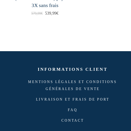
3X sans frais
L
L
539,99
€
579,99
€
e
e
p
p
r
r
i
i
x
x
i
a
INFORMATIONS CLIENT
n
c
i
t
MENTIONS LÉGALES ET CONDITIONS
GÉNÉRALES DE VENTE
t
u
i
e
LIVRAISON ET FRAIS DE PORT
a
l
FAQ
l
e
CONTACT
é
s