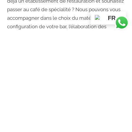
déjà un établissement de restauration et souhaitez
passer au café de spécialité ? Nous pouvons vous
FR
accompagner dans le choix du matériel, la
configuration de votre bar, l’élaboration des
recettes et la formation de votre staff.
Contactez-nous
Vous souhaitez connaître nos tarifs pros ? Recevoir
des échantillons ? Avoir une proposition
d’accompagnement ? Ecrivez-nous en remplissant
le formulaire ci-dessous ou appelez le 07 87 35 57
36.