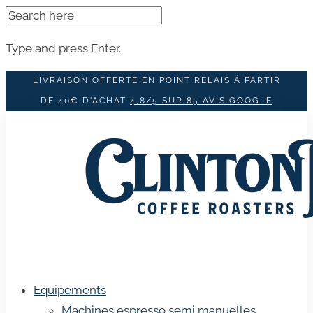
SEARCH
FOR:
Type and press Enter.
Skip
LIVRAISON OFFERTE EN POINT RELAIS À PARTIR
to
DE 40€ D'ACHAT
4,8/5 SUR 85 AVIS GOOGLE
content
Equipements
Machines espresso semi manuelles