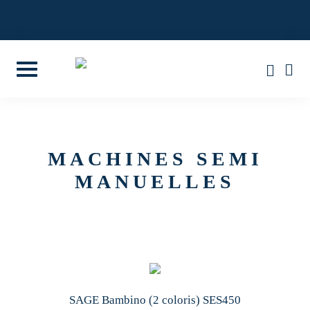
Skip
to
4,8/5 SUR 85 AVIS GOOGLE
content
MACHINES SEMI
MANUELLES
SAGE Bambino (2 coloris) SES450