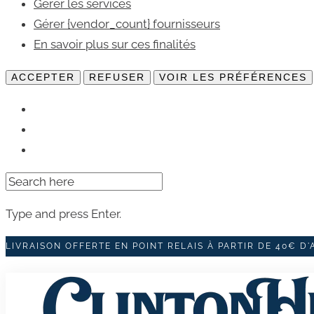
Gérer les services
Gérer {vendor_count} fournisseurs
En savoir plus sur ces finalités
ACCEPTER
REFUSER
VOIR LES PRÉFÉRENCES
Search
for:
Type and press Enter.
Skip
LIVRAISON OFFERTE EN POINT RELAIS À PARTIR DE 40€ D
to
content