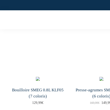
Skip
to
content
Bouilloire SMEG 0.8L KLF05
Presse-agrumes S
(7 coloris)
(6 coloris
L
129,99
€
149,9
169,99
€
C
C
e