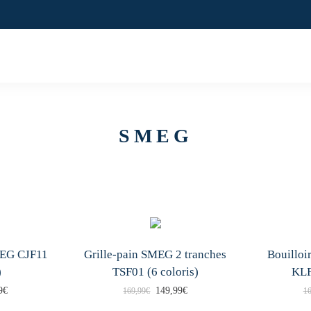
4,8/5 SUR 8
SMEG
MEG CJF11
Grille-pain SMEG 2 tranches
Bouilloi
)
TSF01 (6 coloris)
KLF
L
L
L
9
€
149,99
€
169,99
€
16
C
e
e
e