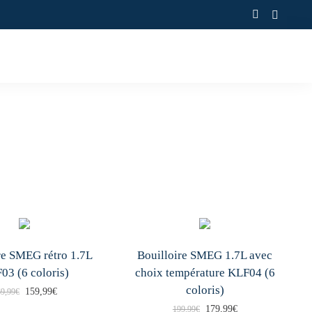
5 AVIS GOOGLE
re SMEG rétro 1.7L
Bouilloire SMEG 1.7L avec
03 (6 coloris)
choix température KLF04 (6
coloris)
L
L
159,99
€
9,99
€
L
L
179,99
€
199,99
€
C
e
e