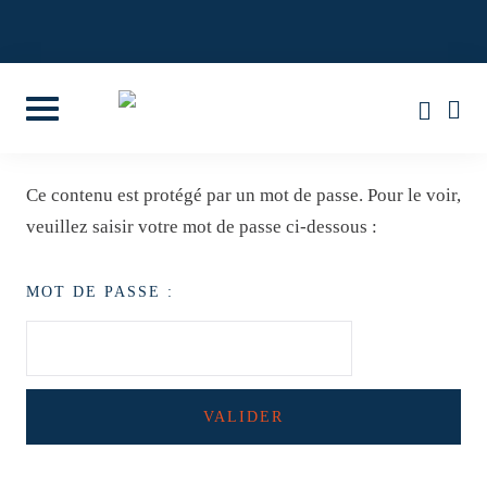
Skip
to
4,8/5 SUR 85 AVIS GOOGLE
content
Ce contenu est protégé par un mot de passe. Pour le voir,
veuillez saisir votre mot de passe ci-dessous :
MOT DE PASSE :