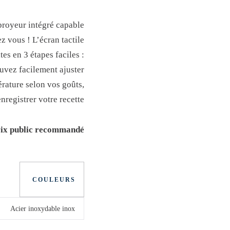
e
e
p
p
broyeur intégré capable
r
r
z vous ! L’écran tactile
es en 3 étapes faciles :
i
i
uvez facilement ajuster
x
x
pérature selon vos goûts,
a
i
nregistrer votre recette.
c
n
t
i
rix public recommandé !
u
t
e
i
COULEURS
l
a
e
l
s
é