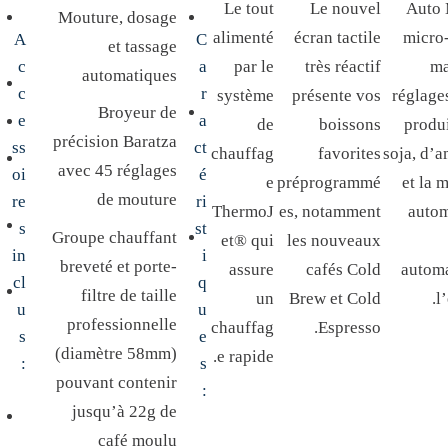
Le tout
Le nouvel
Auto 
Mouture, dosage
€
O
alimenté
écran tactile
micro
A
C
et tassage
.
R
c
a
par le
très réactif
ma
automatiques
A
c
r
système
présente vos
réglage
Broyeur de
C
e
a
de
boissons
produit
précision Baratza
L
ss
ct
chauffag
favorites
soja, d’
avec 45 réglages
oi
é
E
e
préprogrammé
et la 
de mouture
re
ri
J
ThermoJ
es, notamment
autom
s
st
E
Groupe chauffant
et® qui
les nouveaux
in
i
T
breveté et porte-
assure
cafés Cold
automa
cl
q
(
filtre de taille
un
Brew et Cold
l
u
u
2
professionnelle
chauffag
Espresso.
s
e
C
(diamètre 58mm)
e rapide.
:
s
O
pouvant contenir
:
L
jusqu’à 22g de
O
café moulu