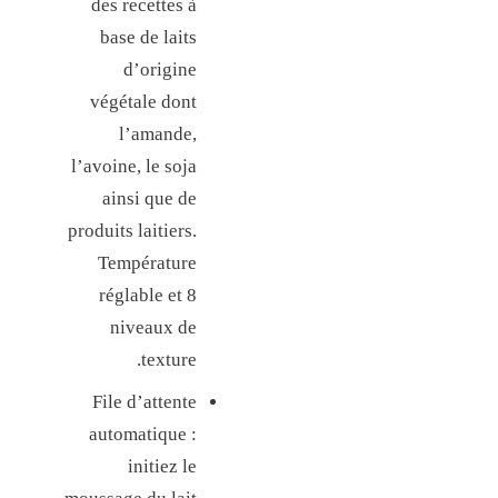
0
des recettes à
I
base de laits
N
d’origine
C
végétale dont
L
l’amande,
U
l’avoine, le soja
S
ainsi que de
E
produits laitiers.
-
Température
S
réglable et 8
E
niveaux de
S
texture.
9
File d’attente
8
automatique :
5
initiez le