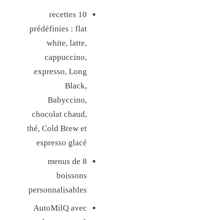
R
10 recettes
I
prédéfinies : flat
S
white, latte,
)
cappuccino,
E
expresso, Long
T
Black,
K
Babyccino,
N
chocolat chaud,
O
thé, Cold Brew et
C
espresso glacé
K
8 menus de
B
boissons
O
personnalisables
X
1
AutoMilQ avec