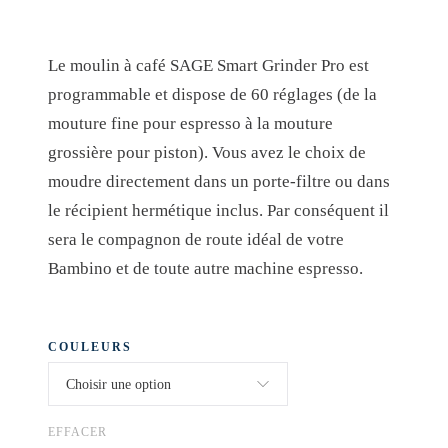
e
e
p
p
Le moulin à café SAGE Smart Grinder Pro est
r
r
programmable et dispose de 60 réglages (de la
mouture fine pour espresso à la mouture
i
i
grossière pour piston). Vous avez le choix de
x
x
moudre directement dans un porte-filtre ou dans
i
a
le récipient hermétique inclus. Par conséquent il
n
c
sera le compagnon de route idéal de votre
i
t
Bambino et de toute autre machine espresso.
t
u
i
e
COULEURS
a
l
l
e
EFFACER
é
s