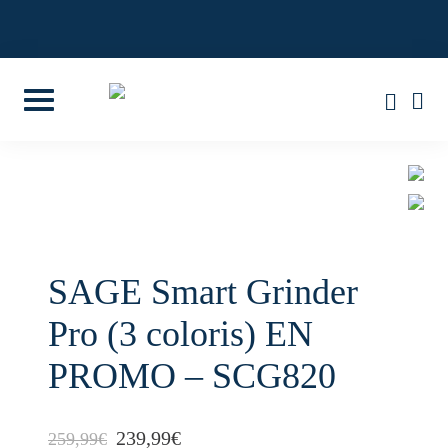
Skip
to
4,8/5 SUR 85 AVIS GOOGLE
content
SAGE Smart Grinder
Pro (3 coloris) EN
PROMO – SCG820
L
L
239,99
€
259,99
€