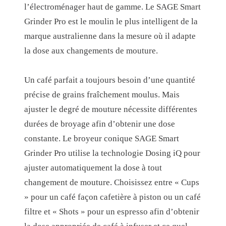
€
S
l’électroménager haut de gamme. Le SAGE Smart
.
M
Grinder Pro est le moulin le plus intelligent de la
A
marque australienne dans la mesure où il adapte
R
la dose aux changements de mouture.
T
G
Un café parfait a toujours besoin d’une quantité
R
précise de grains fraîchement moulus. Mais
I
ajuster le degré de mouture nécessite différentes
N
durées de broyage afin d’obtenir une dose
D
constante. Le broyeur conique SAGE Smart
E
Grinder Pro utilise la technologie Dosing iQ pour
R
ajuster automatiquement la dose à tout
P
changement de mouture. Choisissez entre « Cups
R
» pour un café façon cafetière à piston ou un café
O
filtre et « Shots » pour un espresso afin d’obtenir
(