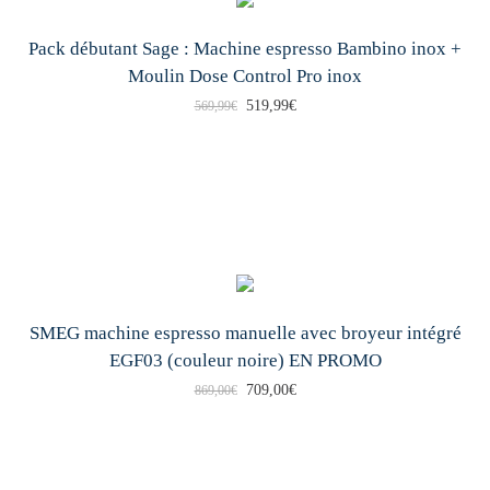
Pack débutant Sage : Machine espresso Bambino inox +
Moulin Dose Control Pro inox
L
L
519,99
€
569,99
€
e
e
p
p
r
r
i
i
x
x
i
a
n
c
SMEG machine espresso manuelle avec broyeur intégré
EGF03 (couleur noire) EN PROMO
i
t
L
L
t
709,00
€
u
869,00
€
e
e
i
e
p
p
a
l
r
r
l
e