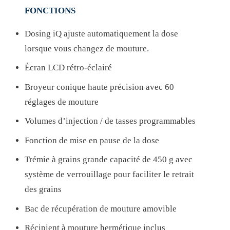
O
FONCTIONS
-
Dosing iQ ajuste automatiquement la dose
S
lorsque vous changez de mouture.
C
G
Écran LCD rétro-éclairé
8
Broyeur conique haute précision avec 60
2
réglages de mouture
0
Volumes d’injection / de tasses programmables
Fonction de mise en pause de la dose
Trémie à grains grande capacité de 450 g avec
système de verrouillage pour faciliter le retrait
des grains
Bac de récupération de mouture amovible
Récipient à mouture hermétique inclus