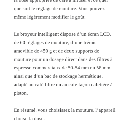
la dose appropriée de café à infuser et ce quel
3
que soit le réglage de mouture. Vous pouvez
C
même légèrement modifier le goût.
O
L
Le broyeur intelligent dispose d’un écran LCD,
O
de 60 réglages de mouture, d’une trémie
R
amovible de 450 g et de deux supports de
I
mouture pour un dosage direct dans des filtres à
S
espresso commerciaux de 50-54 mm ou 58 mm
)
ainsi que d’un bac de stockage hermétique,
E
adapté au café filtre ou au café façon cafetière à
N
piston.
P
R
En résumé, vous choisissez la mouture, l’appareil
O
choisit la dose.
M