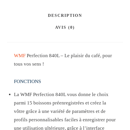
T
9
9
É
DESCRIPTION
9
9
D
AVIS (0)
,
€
E
9
.
M
9
A
WMF
Perfection 840L – Le plaisir du café, pour
C
€
tous vos sens !
H
.
I
FONCTIONS
N
E
La WMF Perfection 840L vous donne le choix
E
parmi 15 boissons préenregistrées et créez la
X
vôtre grâce à une variété de paramètres et de
P
profils personnalisables faciles à enregistrer pour
R
une utilisation ultérieure, grâce à l’interface