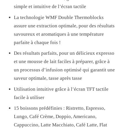
E
simple et intuitive de l’écran tactile
S
La technologie WMF Double Thermoblocks
S
assure une extraction optimale, pour des résultats
O
savoureux et aromatiques à une température
A
parfaite à chaque fois !
U
Des résultats parfaits, pour un délicieux expresso
T
et une mousse de lait faciles à préparer, grâce à
O
un processus d’infusion optimisé qui garantit une
M
saveur optimale, tasse après tasse
A
T
Utilisation intuitive grâce à l’écran TFT tactile
I
facile à utiliser
Q
15 boissons prédéfinies : Ristretto, Espresso,
U
Lungo, Café Crème, Doppio, Americano,
E
Cappuccino, Latte Macchiato, Café Latte, Flat
A