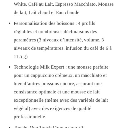
White, Café au Lait, Espresso Macchiato, Mousse
V
de lait, Lait chaud et Eau chaude
E
Personnalisation des boissons : 4 profils
C
réglables et nombreuses déclinaisons des
B
paramètres (3 niveaux d’intensité, volume, 3
R
niveaux de températures, infusion du café de 6 à
O
11.5 g)
Y
E
Technologie Milk Expert : une mousse parfaite
U
pour un cappuccino crémeux, un macchiato et
R
bien d’autres boissons encore, assurant une
W
consistance optimale et une mousse de lait
M
exceptionnelle (même avec des variétés de lait
F
végétal) avec des exigences de qualité
P
professionnelle
E
Touche One Touch Cappuccino x2