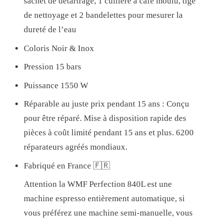
sachet de détartrage, 1 cuillère à café moulu, tige
A
de nettoyage et 2 bandelettes pour mesurer la
Y
dureté de l’eau
E
Coloris Noir & Inox
Z
E
Pression 15 bars
N
Puissance 1550 W
3
Réparable au juste prix pendant 15 ans : Conçu
X
pour être réparé. Mise à disposition rapide des
S
pièces à coût limité pendant 15 ans et plus. 6200
A
réparateurs agréés mondiaux.
N
Fabriqué en France 🇫🇷
S
F
Attention la WMF Perfection 840L est une
R
machine espresso entièrement automatique, si
A
vous préférez une machine semi-manuelle, vous