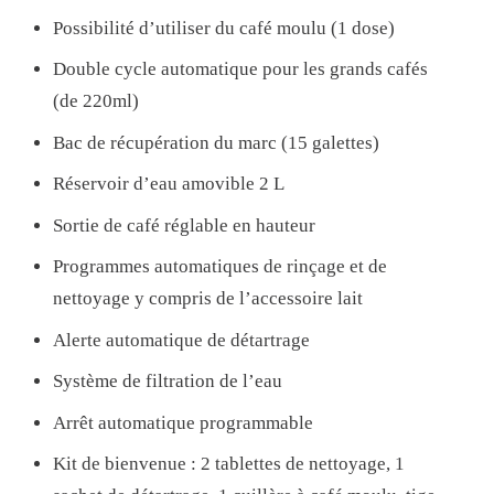
8
Possibilité d’utiliser du café moulu (1 dose)
5
0
Double cycle automatique pour les grands cafés
D
(de 220ml)
1
Bac de récupération du marc (15 galettes)
5
Réservoir d’eau amovible 2 L
(
Sortie de café réglable en hauteur
E
N
Programmes automatiques de rinçage et de
P
nettoyage y compris de l’accessoire lait
R
Alerte automatique de détartrage
O
Système de filtration de l’eau
M
O
Arrêt automatique programmable
)
Kit de bienvenue : 2 tablettes de nettoyage, 1
P