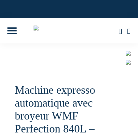
Skip
to
4,8/5 SUR 85 AVIS GOOGLE
content
Machine expresso
automatique avec
broyeur WMF
Perfection 840L –