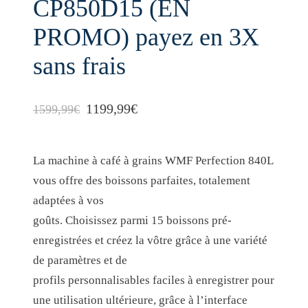
CP850D15 (EN
PROMO) payez en 3X
sans frais
L
L
1199,99
€
1599,99
€
e
e
p
p
La machine à café à grains WMF Perfection 840L
r
r
vous offre des boissons parfaites, totalement
adaptées à vos
i
i
goûts. Choisissez parmi 15 boissons pré-
x
x
enregistrées et créez la vôtre grâce à une variété
i
a
de paramètres et de
n
c
profils personnalisables faciles à enregistrer pour
i
t
une utilisation ultérieure, grâce à l’interface