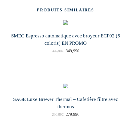
PRODUITS SIMILAIRES
SMEG Espresso automatique avec broyeur ECF02 (5
coloris) EN PROMO
L
L
349,99
€
399,99
€
C
e
e
e
p
p
p
r
r
r
i
i
o
x
x
SAGE Luxe Brewer Thermal – Cafetière filtre avec
d
i
a
thermos
u
n
c
L
L
279,99
€
299,99
€
i
i
t
e
e
t
t
u