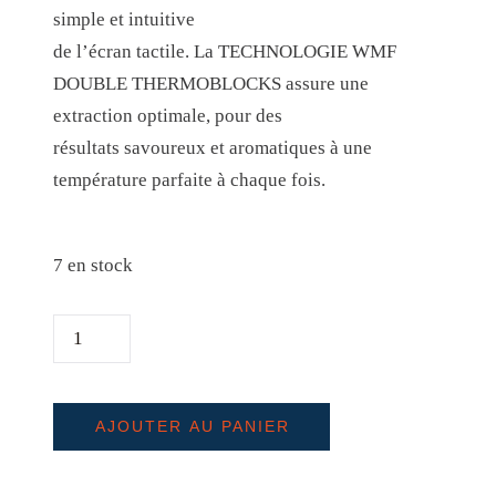
simple et intuitive
t
u
de l’écran tactile. La TECHNOLOGIE WMF
i
e
DOUBLE THERMOBLOCKS assure une
a
l
extraction optimale, pour des
l
e
résultats savoureux et aromatiques à une
température parfaite à chaque fois.
é
s
t
t
a
7 en stock
i
:
Q
t
1
U
1
A
:
9
N
AJOUTER AU PANIER
1
9
T
5
,
I