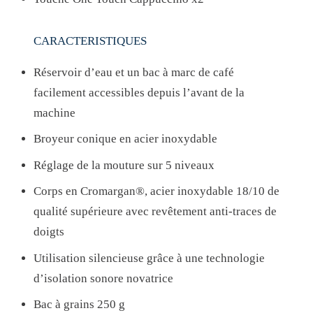
R
F
CARACTERISTIQUES
E
C
Réservoir d’eau et un bac à marc de café
T
facilement accessibles depuis l’avant de la
I
machine
O
Broyeur conique en acier inoxydable
N
Réglage de la mouture sur 5 niveaux
8
Corps en Cromargan®, acier inoxydable 18/10 de
4
qualité supérieure avec revêtement anti-traces de
0
doigts
L
-
Utilisation silencieuse grâce à une technologie
C
d’isolation sonore novatrice
P
Bac à grains 250 g