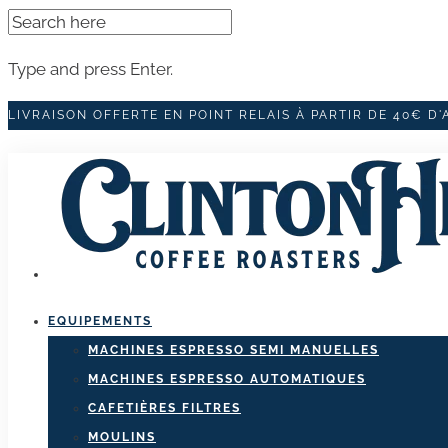
SEARCH
FOR:
Type and press Enter.
Skip
LIVRAISON OFFERTE EN POINT RELAIS À PARTIR DE 40€ D
to
content
EQUIPEMENTS
MACHINES ESPRESSO SEMI MANUELLES
MACHINES ESPRESSO AUTOMATIQUES
CAFETIÈRES FILTRES
MOULINS