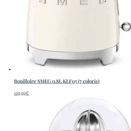
Bouilloire SMEG 0.8L KLF05 (7 coloris)
129,99
€
Ce
produit
a
plusieurs